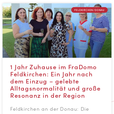
FELDKIRCHEN/DONAU
1 Jahr Zuhause im FraDomo
Feldkirchen: Ein Jahr nach
dem Einzug – gelebte
Alltagsnormalität und große
Resonanz in der Region
Feldkirchen an der Donau: Die