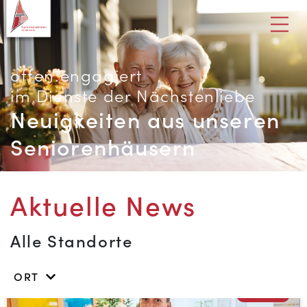
offen.engagiert
im Dienste der Nächstenliebe
Neuigkeiten aus unseren
Seniorenhäusern
Aktuelle News
Alle Standorte
ORT
OTTNANG