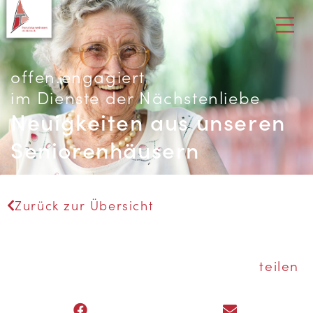
offen.engagiert
im Dienste der Nächstenliebe
Neuigkeiten aus unseren
Seniorenhäusern
Zurück zur Übersicht
teilen