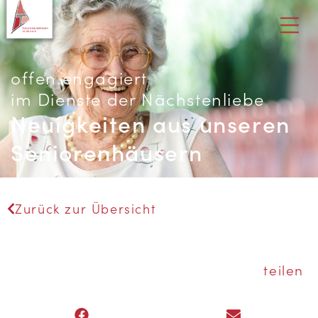
offen.engagiert
im Dienste der Nächstenliebe
Neuigkeiten aus unseren
Seniorenhäusern
Zurück zur Übersicht
teilen