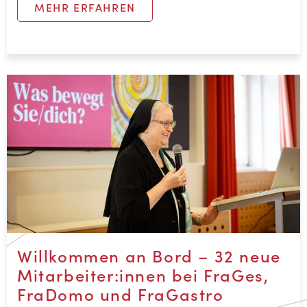
Willkommen an Bord – 32 neue
Mitarbeiter:innen bei FraGes,
FraDomo und FraGastro
Vöcklabruck: Mit einem Willkommenstag
wurden 32 neue Mitarbeiter:innen der
FraGes Holding, der FraDomo GmbH und der
FraGastro GmbH begrüßt. Der